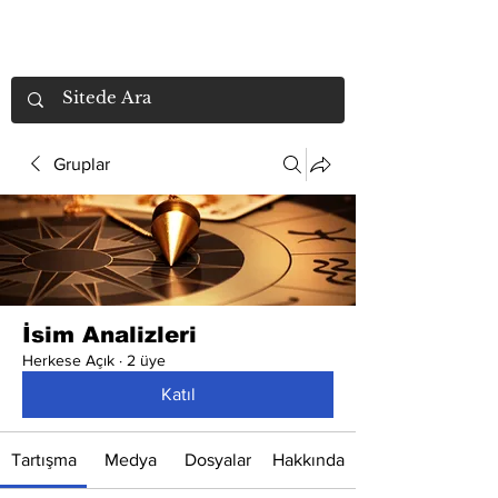
Gruplar
İsim Analizleri
Herkese Açık
·
2 üye
Katıl
Tartışma
Medya
Dosyalar
Hakkında