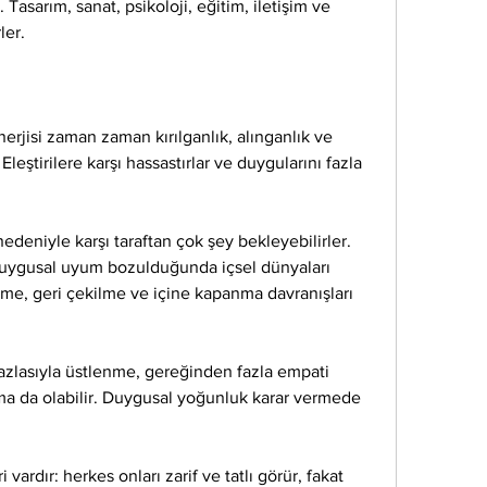
. Tasarım, sanat, psikoloji, eğitim, iletişim ve 
ler.
nerjisi zaman zaman kırılganlık, alınganlık ve 
leştirilere karşı hassastırlar ve duygularını fazla 
 nedeniyle karşı taraftan çok şey bekleyebilirler. 
duygusal uyum bozulduğunda içsel dünyaları 
ktirme, geri çekilme ve içine kapanma davranışları 
fazlasıyla üstlenme, gereğinden fazla empati 
a da olabilir. Duygusal yoğunluk karar vermede 
ardır: herkes onları zarif ve tatlı görür, fakat 