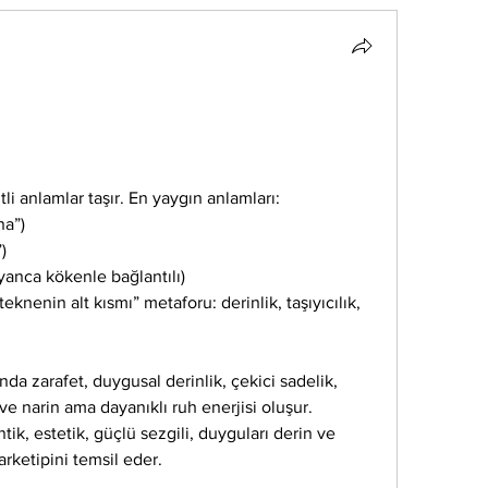
tli anlamlar taşır. En yaygın anlamları:
na”)
)
lyanca kökenle bağlantılı)
teknenin alt kısmı” metaforu: derinlik, taşıyıcılık, 
da zarafet, duygusal derinlik, çekici sadelik, 
ve narin ama dayanıklı ruh enerjisi oluşur.
tik, estetik, güçlü sezgili, duyguları derin ve 
arketipini temsil eder.