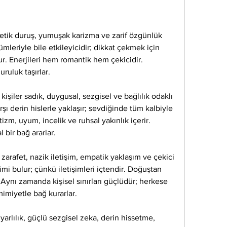
stetik duruş, yumuşak karizma ve zarif özgünlük 
mleriyle bile etkileyicidir; dikkat çekmek için 
. Enerjileri hem romantik hem çekicidir. 
ruluk taşırlar.
 kişiler sadık, duygusal, sezgisel ve bağlılık odaklı 
arşı derin hislerle yaklaşır; sevdiğinde tüm kalbiyle 
izm, uyum, incelik ve ruhsal yakınlık içerir. 
 bir bağ ararlar.
zarafet, nazik iletişim, empatik yaklaşım ve çekici 
mimi bulur; çünkü iletişimleri içtendir. Doğuştan 
r. Aynı zamanda kişisel sınırları güçlüdür; herkese 
mimiyetle bağ kurarlar.
yarlılık, güçlü sezgisel zeka, derin hissetme, 