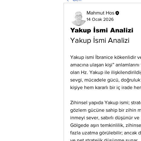
Mahmut Hos
14 Ocak 2026
Yakup İsmi Analizi
Yakup İsmi Analizi
Yakup ismi İbranice kökenlidir ve 
amacına ulaşan kişi” anlamlarını 
olan Hz. Yakup ile ilişkilendirildiğ
sevgi, mücadele gücü, doğruluk v
kişiye hem kararlı bir iç irade he
Zihinsel yapıda Yakup ismi; strat
gözlem gücüne sahip bir zihin mod
inmeyi sever, sabırlı düşünür ve
Gölgede aşırı temkinlilik, zihins
fazla uzatma görülebilir; ancak d
ve net stratejik düşünme sunar.