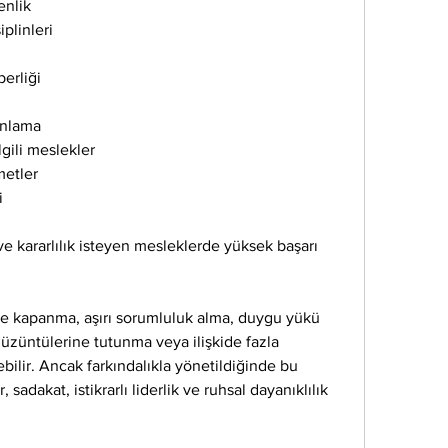
enlik
iplinleri
berliği
anlama
lgili meslekler
metler
i
 ve kararlılık isteyen mesleklerde yüksek başarı 
çe kapanma, aşırı sorumluluk alma, duygu yükü 
ş üzüntülerine tutunma veya ilişkide fazla 
ilir. Ancak farkındalıkla yönetildiğinde bu 
, sadakat, istikrarlı liderlik ve ruhsal dayanıklılık 