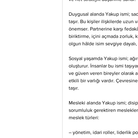
Duygusal alanda Yakup ismi; sadık
taşır. Bu kişiler ilişkilerde uzun v
önemser. Partnerine karşı fedakâ
biriktirme, içini açmada zorluk, 
olgun hâlde isim sevgiye dayalı, 
Sosyal yaşamda Yakup ismi; ağırbaş
oluşturur. İnsanlar bu ismi taşıyan
ve güven veren bireyler olarak a
etkili bir varlığı vardır. Çevresin
taşır.
Mesleki alanda Yakup ismi; disipli
sorumluluk gerektiren mesleklerl
meslek türleri:
– yönetim, idari roller, liderlik p