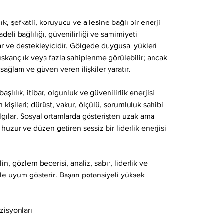
, şefkatli, koruyucu ve ailesine bağlı bir enerji 
adeli bağlılığı, güvenilirliği ve samimiyeti 
r ve destekleyicidir. Gölgede duygusal yükleri 
kıskançlık veya fazla sahiplenme görülebilir; ancak 
sağlam ve güven veren ilişkiler yaratır.
lılık, itibar, olgunluk ve güvenilirlik enerjisi 
 kişileri; dürüst, vakur, ölçülü, sorumluluk sahibi 
lgılar. Sosyal ortamlarda gösterişten uzak ama 
e huzur ve düzen getiren sessiz bir liderlik enerjisi 
n, gözlem becerisi, analiz, sabır, liderlik ve 
e uyum gösterir. Başarı potansiyeli yüksek 
ozisyonları