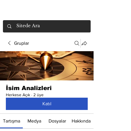
Gruplar
İsim Analizleri
Herkese Açık
·
2 üye
Katıl
Tartışma
Medya
Dosyalar
Hakkında