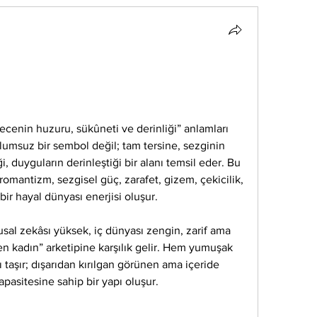
ecenin huzuru, sükûneti ve derinliği” anlamları 
lumsuz bir sembol değil; tam tersine, sezginin 
i, duyguların derinleştiği bir alanı temsil eder. Bu 
romantizm, sezgisel güç, zarafet, gizem, çekicilik, 
ir hayal dünyası enerjisi oluşur.
usal zekâsı yüksek, iç dünyası zengin, zarif ama 
n kadın” arketipine karşılık gelir. Hem yumuşak 
 taşır; dışarıdan kırılgan görünen ama içeride 
pasitesine sahip bir yapı oluşur.