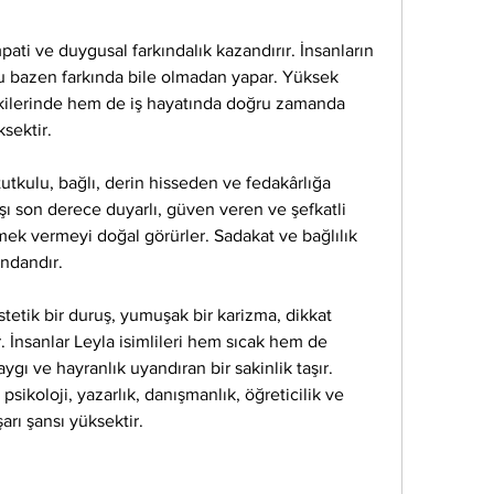
pati ve duygusal farkındalık kazandırır. İnsanların 
unu bazen farkında bile olmadan yapar. Yüksek 
şkilerinde hem de iş hayatında doğru zamanda 
sektir.
 tutkulu, bağlı, derin hisseden ve fedakârlığa 
rşı son derece duyarlı, güven veren ve şefkatli 
emek vermeyi doğal görürler. Sadakat ve bağlılık 
ındandır.
stetik bir duruş, yumuşak bir karizma, dikkat 
. İnsanlar Leyla isimlileri hem sıcak hem de 
ygı ve hayranlık uyandıran bir sakinlik taşır.
 psikoloji, yazarlık, danışmanlık, öğreticilik ve 
arı şansı yüksektir.