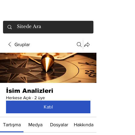
Gruplar
İsim Analizleri
Herkese Açık
·
2 üye
Katıl
Tartışma
Medya
Dosyalar
Hakkında