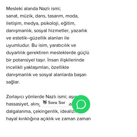
Mesleki alanda Nazlı ismi;
sanat, müzik, dans, tasarım, moda, 
iletişim, medya, psikoloji, eğitim, 
danışmanlık, sosyal hizmetler, yazarlık 
ve estetik–güzellik alanları ile 
uyumludur. Bu isim, yaratıcılık ve 
duyarlılık gerektiren mesleklerde güçlü 
bir potansiyel taşır. İnsan ilişkilerinde 
incelikli yaklaşımları, özellikle 
danışmanlık ve sosyal alanlarda başarı 
sağlar.
Zorlayıcı yönlerde Nazlı ismi; aşırı 
👋 Soru Sor
hassasiyet, alınganlık, duygusal 
dalgalanma, çekingenlik, idealizm, 
hayal kırıklığına açıklık ve zaman zaman 
pasif kalma gibi gölgeler üretebilir. Sert 
eleştirilerden çabuk etkilenebilirler; 