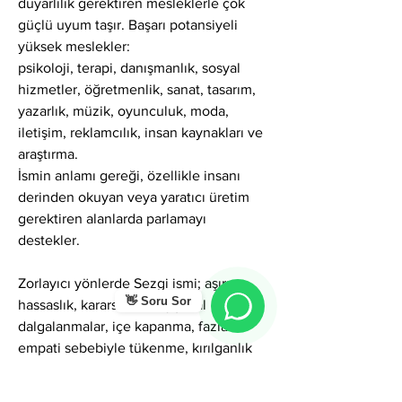
duyarlılık gerektiren mesleklerle çok 
güçlü uyum taşır. Başarı potansiyeli 
yüksek meslekler:
psikoloji, terapi, danışmanlık, sosyal 
hizmetler, öğretmenlik, sanat, tasarım, 
yazarlık, müzik, oyunculuk, moda, 
iletişim, reklamcılık, insan kaynakları ve 
araştırma.
İsmin anlamı gereği, özellikle insanı 
derinden okuyan veya yaratıcı üretim 
gerektiren alanlarda parlamayı 
destekler.
Zorlayıcı yönlerde Sezgi ismi; aşırı 
👋 Soru Sor
hassaslık, kararsızlık, duygusal 
dalgalanmalar, içe kapanma, fazla 
empati sebebiyle tükenme, kırılganlık 
veya hayal kırıklığına açıklık gibi 
gölgeler gösterebilir. Ancak 