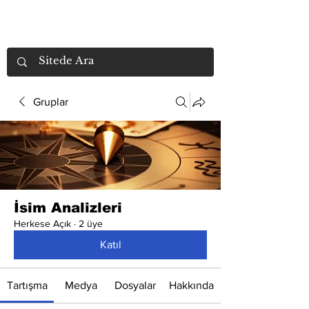
Gruplar
İsim Analizleri
Herkese Açık
·
2 üye
Katıl
Tartışma
Medya
Dosyalar
Hakkında