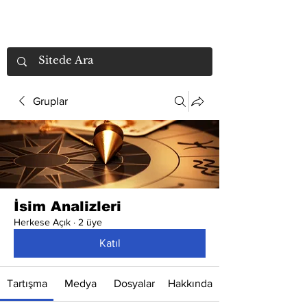
Gruplar
İsim Analizleri
Herkese Açık
·
2 üye
Katıl
Tartışma
Medya
Dosyalar
Hakkında