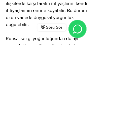
ilişkilerde karşı tarafın ihtiyaçlarını kendi 
ihtiyaçlarının önüne koyabilir. Bu durum 
uzun vadede duygusal yorgunluk 
doğurabilir.
👋 Soru Sor
Ruhsal sezgi yoğunluğundan dolayı 
çevredeki negatif enerjilerden kolay 
etkilenme görülür.
Genel Olarak…
Eftalya ismi; zarafet, sezgi, estetik güç, 
duyarlılık, mistik çekicilik ve duygusal 
derinlik enerjisi taşıyan çok özel bir 
frekanstır.
Kişi duygusal sınırlarını 
güçlendirdiğinde, yaratıcılığını doğru 
alanlarda kullandığında ve içsel 