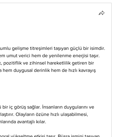
mlu gelişme titreşimleri taşıyan güçlü bir isimdir. 
m umut verici hem de yenilenme enerjisi taşır. 
pozitiflik ve zihinsel hareketlilik getiren bir 
a hem duygusal derinlik hem de hızlı kavrayış 
bir iç görüş sağlar. İnsanların duygularını ve 
aştırır. Olayların özüne hızlı ulaşabilmesi, 
arında avantajlı kılar.
oral yükseltme etkisi taşır. Büşra ismini taşıyan 