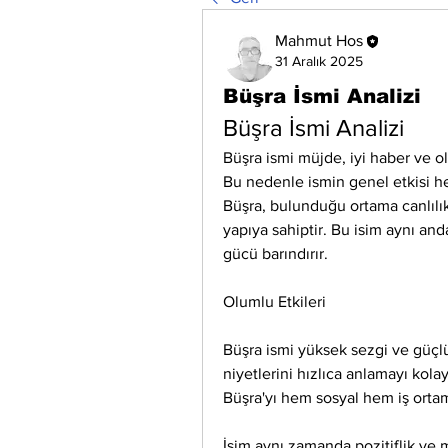
Mahmut Hos
31 Aralık 2025
Büşra İsmi Analizi
Büşra İsmi Analizi
Büşra ismi müjde, iyi haber ve olu
Bu nedenle ismin genel etkisi he
Büşra, bulunduğu ortama canlılık, 
yapıya sahiptir. Bu isim aynı and
gücü barındırır.
Olumlu Etkileri
Büşra ismi yüksek sezgi ve güçlü 
niyetlerini hızlıca anlamayı kolayl
Büşra'yı hem sosyal hem iş ortaml
İsim aynı zamanda pozitiflik ve m