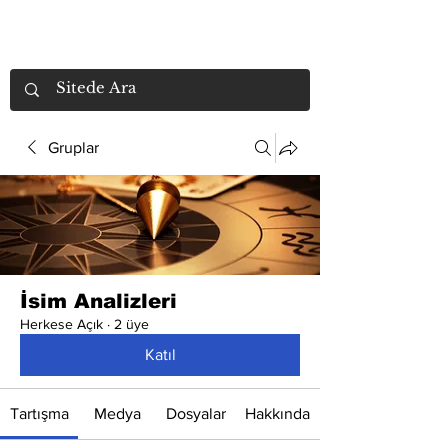
Gruplar
İsim Analizleri
Herkese Açık
·
2 üye
Katıl
Tartışma
Medya
Dosyalar
Hakkında