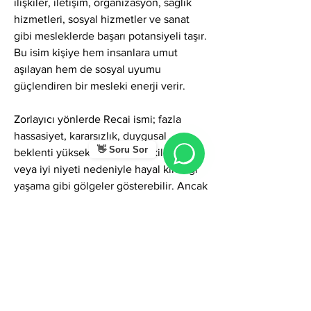
ilişkiler, iletişim, organizasyon, sağlık 
hizmetleri, sosyal hizmetler ve sanat 
gibi mesleklerde başarı potansiyeli taşır. 
Bu isim kişiye hem insanlara umut 
aşılayan hem de sosyal uyumu 
güçlendiren bir mesleki enerji verir.
Zorlayıcı yönlerde Recai ismi; fazla 
hassasiyet, kararsızlık, duygusal 
👋 Soru Sor
beklenti yüksekliği, çabuk etkilenme 
veya iyi niyeti nedeniyle hayal kırıklığı 
yaşama gibi gölgeler gösterebilir. Ancak 
farkındalıkla yönetildiğinde bu özellikler 
duygusal bilgelik, uyumlu karakter, 
yapıcı iletişim ve pozitif liderlik hâline 
dönüşür.
Genel olarak Recai ismi; umut, canlılık, 
iyimserlik, uyum, duygusal yumuşaklık, 