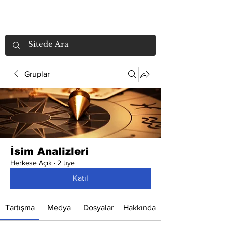
Gruplar
İsim Analizleri
Herkese Açık
·
2 üye
Katıl
Tartışma
Medya
Dosyalar
Hakkında