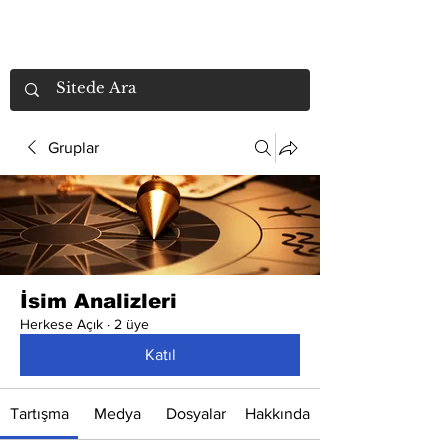
Gruplar
İsim Analizleri
Herkese Açık
·
2 üye
Katıl
Tartışma
Medya
Dosyalar
Hakkında