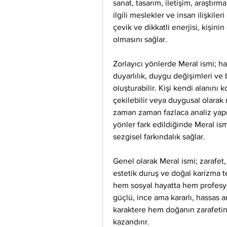
sanat, tasarım, iletişim, araştır
ilgili meslekler ve insan ilişkile
çevik ve dikkatli enerjisi, kişin
olmasını sağlar.
Zorlayıcı yönlerde Meral ismi; has
duyarlılık, duygu değişimleri ve
oluşturabilir. Kişi kendi alanını
çekilebilir veya duygusal olarak
zaman zaman fazlaca analiz yapma
yönler fark edildiğinde Meral i
sezgisel farkındalık sağlar.
Genel olarak Meral ismi; zarafet, 
estetik duruş ve doğal karizma tem
hem sosyal hayatta hem profesyo
güçlü, ince ama kararlı, hassas am
karaktere hem doğanın zarafetini
kazandırır.