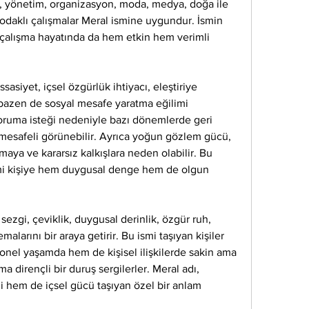
ma, yönetim, organizasyon, moda, medya, doğa ile 
ri odaklı çalışmalar Meral ismine uygundur. İsmin 
in çalışma hayatında da hem etkin hem verimli 
sasiyet, içsel özgürlük ihtiyacı, eleştiriye 
 bazen de sosyal mesafe yaratma eğilimi 
 koruma isteği nedeniyle bazı dönemlerde geri 
 mesafeli görünebilir. Ayrıca yoğun gözlem gücü, 
ya ve kararsız kalkışlara neden olabilir. Bu 
smi kişiye hem duygusal denge hem de olgun 
sezgi, çeviklik, duygusal derinlik, özgür ruh, 
alarını bir araya getirir. Bu ismi taşıyan kişiler 
nel yaşamda hem de kişisel ilişkilerde sakin ama 
a dirençli bir duruş sergilerler. Meral adı, 
 hem de içsel gücü taşıyan özel bir anlam 