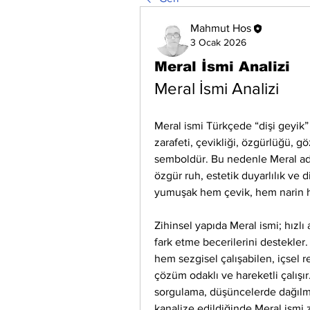
Mahmut Hos
3 Ocak 2026
Meral İsmi Analizi
Meral İsmi Analizi
Meral ismi Türkçede “dişi geyik”
zarafeti, çevikliği, özgürlüğü, 
semboldür. Bu nedenle Meral adı, t
özgür ruh, estetik duyarlılık ve d
yumuşak hem çevik, hem narin he
Zihinsel yapıda Meral ismi; hızlı 
fark etme becerilerini destekler.
hem sezgisel çalışabilen, içsel reh
çözüm odaklı ve hareketli çalışır
sorgulama, düşüncelerde dağılma
kanalize edildiğinde Meral ismi zi