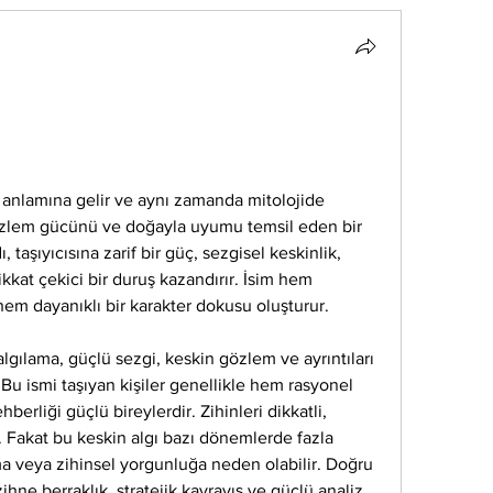
 anlamına gelir ve aynı zamanda mitolojide 
gözlem gücünü ve doğayla uyumu temsil eden bir 
aşıyıcısına zarif bir güç, sezgisel keskinlik, 
ikkat çekici bir duruş kazandırır. İsim hem 
m dayanıklı bir karakter dokusu oluşturur.
algılama, güçlü sezgi, keskin gözlem ve ayrıntıları 
 Bu ismi taşıyan kişiler genellikle hem rasyonel 
berliği güçlü bireylerdir. Zihinleri dikkatli, 
. Fakat bu keskin algı bazı dönemlerde fazla 
 veya zihinsel yorgunluğa neden olabilir. Doğru 
hne berraklık, stratejik kavrayış ve güçlü analiz 