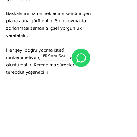
Başkalarını üzmemek adına kendini geri 
plana atma görülebilir. Sınır koymakta 
zorlanması zamanla içsel yorgunluk 
yaratabilir.
Her şeyi doğru yapma isteği 
👋 Soru Sor
mükemmeliyetçilik ve gecikme 
oluşturabilir. Karar alma süreçlerinde 
tereddüt yaşanabilir.
Ayten ismi; zarafet, sezgi, sorumluluk 
ve sakin güç taşır. Doğru sınırlar 
kurulduğunda ve duygular net ifade 
edildiğinde huzur verici, güvenilir ve 
dengeleyici bir enerji sunar. Kendini 
ihmal etmeden ilerlediğinde Ayten ismi 
çok daha güçlü ve sağlıklı çalışır.