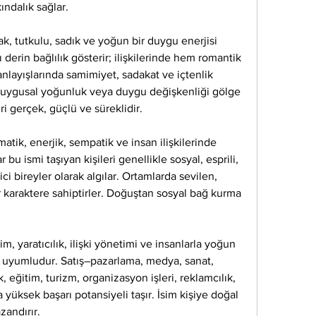
kındalık sağlar.
k, tutkulu, sadık ve yoğun bir duygu enerjisi 
ı derin bağlılık gösterir; ilişkilerinde hem romantik 
nlayışlarında samimiyet, sadakat ve içtenlik 
 duygusal yoğunluk veya duygu değişkenliği gölge 
eri gerçek, güçlü ve süreklidir.
atik, enerjik, sempatik ve insan ilişkilerinde 
r bu ismi taşıyan kişileri genellikle sosyal, esprili, 
ici bireyler olarak algılar. Ortamlarda sevilen, 
r karaktere sahiptirler. Doğuştan sosyal bağ kurma 
m, yaratıcılık, ilişki yönetimi ve insanlarla yoğun 
e uyumludur. Satış–pazarlama, medya, sanat, 
 eğitim, turizm, organizasyon işleri, reklamcılık, 
a yüksek başarı potansiyeli taşır. İsim kişiye doğal 
zandırır.