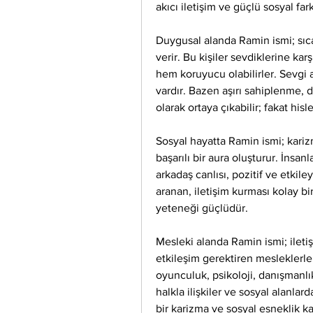
akıcı iletişim ve güçlü sosyal far
Duygusal alanda Ramin ismi; sıca
verir. Bu kişiler sevdiklerine karş
hem koruyucu olabilirler. Sevgi a
vardır. Bazen aşırı sahiplenme,
olarak ortaya çıkabilir; fakat hisl
Sosyal hayatta Ramin ismi; karizm
başarılı bir aura oluşturur. İnsanla
arkadaş canlısı, pozitif ve etkiley
aranan, iletişim kurması kolay bi
yeteneği güçlüdür.
Mesleki alanda Ramin ismi; iletişi
etkileşim gerektiren mesleklerl
oyunculuk, psikoloji, danışmanlık,
halkla ilişkiler ve sosyal alanlard
bir karizma ve sosyal esneklik ka