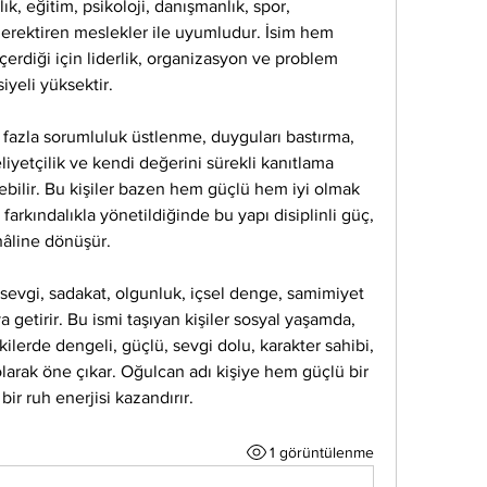
k, eğitim, psikoloji, danışmanlık, spor, 
 gerektiren meslekler ile uyumludur. İsim hem 
çerdiği için liderlik, organizasyon ve problem 
yeli yüksektir.
 fazla sorumluluk üstlenme, duyguları bastırma, 
iyetçilik ve kendi değerini sürekli kanıtlama 
ebilir. Bu kişiler bazen hem güçlü hem iyi olmak 
 farkındalıkla yönetildiğinde bu yapı disiplinli güç, 
hâline dönüşür.
sevgi, sadakat, olgunluk, içsel denge, samimiyet 
a getirir. Bu ismi taşıyan kişiler sosyal yaşamda, 
kilerde dengeli, güçlü, sevgi dolu, karakter sahibi, 
larak öne çıkar. Oğulcan adı kişiye hem güçlü bir 
ir ruh enerjisi kazandırır.
1 görüntülenme