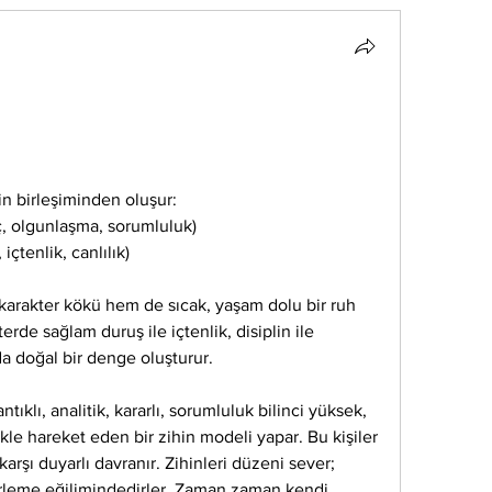
n birleşiminden oluşur:
ç, olgunlaşma, sorumluluk)
içtenlik, canlılık)
karakter kökü hem de sıcak, yaşam dolu bir ruh 
erde sağlam duruş ile içtenlik, disiplin ile 
nda doğal bir denge oluşturur.
ıklı, analitik, kararlı, sorumluluk bilinci yüksek, 
le hareket eden bir zihin modeli yapar. Bu kişiler 
rşı duyarlı davranır. Zihinleri düzeni sever; 
rleme eğilimindedirler. Zaman zaman kendi 