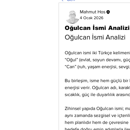
Mahmut Hos
4 Ocak 2026
Oğulcan İsmi Analizi
Oğulcan İsmi Analizi
Oğulcan ismi iki Türkçe kelimeni
“Oğul” (evlat, soyun devamı, gü
“Can” (ruh, yaşam enerjisi, sevgi, 
Bu birleşim, isme hem güçlü bir 
enerjisi verir. Oğulcan adı, karakt
sıcaklık, güç ile duyarlılık arası
Zihinsel yapıda Oğulcan ismi; mant
aynı zamanda sezgisel ve içtenlik
hem planlıdır hem de çevresine ka
hedefe doğru emin adımlarla ile