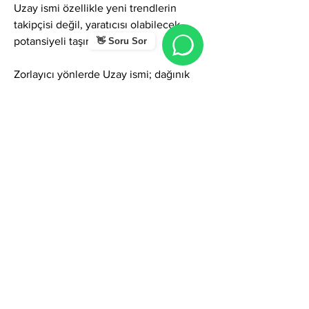
Uzay ismi özellikle yeni trendlerin 
takipçisi değil, yaratıcısı olabilecek 
potansiyeli taşır.
👋 Soru Sor
Zorlayıcı yönlerde Uzay ismi; dağınık 
enerji, kararsızlık, sabırsızlık, yön 
bulmakta zorlanma, fazla idealizm, ani 
kararlar veya ilişkilerde mesafe gibi 
gölgeler gösterebilir. Ancak 
farkındalıkla yönetildiğinde bu 
özellikler; yenilikçi başarı, yüksek sezgi, 
sıra dışı fikirler ve güçlü bir yaratıcı 
kimlik hâline dönüşür.
Genel olarak Uzay ismi; sınırsız 
potansiyel, özgürlük, yaratıcılık, vizyon, 
sezgi, modernlik ve bağımsızlık 
temalarını çok güçlü biçimde taşıyan 
etkileyici bir isimdir. Bu ismi taşıyan 