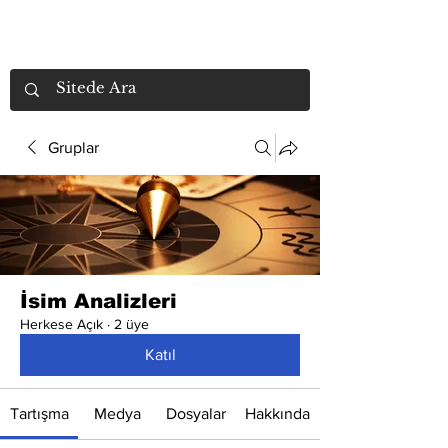
Gruplar
İsim Analizleri
Herkese Açık
·
2 üye
Katıl
Tartışma
Medya
Dosyalar
Hakkında