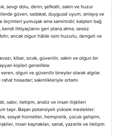
, sevgi dolu, derin, şefkatli, sakin ve huzur 
işkilerde güven, sadakat, duygusal uyum, anlayış ve 
me biçimleri yumuşak ama samimidir; kalpten bağ 
, kendi ihtiyaçlarını geri plana atma, sessiz 
bilir; ancak olgun hâlde isim huzurlu, dengeli ve 
azı, kibar, sıcak, güvenilir, sakin ve olgun bir 
aşıyan kişileri genellikle
ur veren, olgun ve güvenilir bireyler olarak algılar. 
rahat hisseder; sakinlikleriyle ortamı 
 sabır, iletişim, analiz ve insan ilişkileri 
m taşır. Başarı potansiyeli yüksek meslekler:
ık, sosyal hizmetler, hemşirelik, çocuk gelişimi, 
ilişkiler, insan kaynakları, sanat, yazarlık ve iletişim 