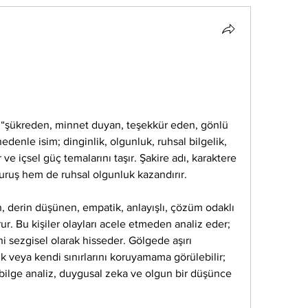
e “şükreden, minnet duyan, teşekkür eden, gönlü 
denle isim; dinginlik, olgunluk, ruhsal bilgelik, 
r ve içsel güç temalarını taşır. Şakire adı, karaktere 
ruş hem de ruhsal olgunluk kazandırır.
n, derin düşünen, empatik, anlayışlı, çözüm odaklı 
rur. Bu kişiler olayları acele etmeden analiz eder; 
ni sezgisel olarak hisseder. Gölgede aşırı 
ık veya kendi sınırlarını koruyamama görülebilir; 
lge analiz, duygusal zeka ve olgun bir düşünce 