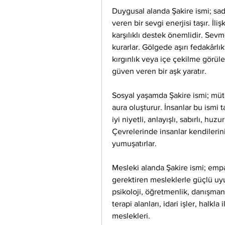
Duygusal alanda Şakire ismi; sadık
veren bir sevgi enerjisi taşır. İl
karşılıklı destek önemlidir. Sev
kurarlar. Gölgede aşırı fedakârlık
kırgınlık veya içe çekilme görüle
güven veren bir aşk yaratır.
Sosyal yaşamda Şakire ismi; mütev
aura oluşturur. İnsanlar bu ismi t
iyi niyetli, anlayışlı, sabırlı, huz
Çevrelerinde insanlar kendilerini 
yumuşatırlar.
Mesleki alanda Şakire ismi; empati,
gerektiren mesleklerle güçlü uyu
psikoloji, öğretmenlik, danışmanl
terapi alanları, idari işler, halkla 
meslekleri.