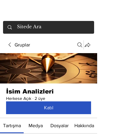
Gruplar
İsim Analizleri
Herkese Açık
·
2 üye
Katıl
Tartışma
Medya
Dosyalar
Hakkında