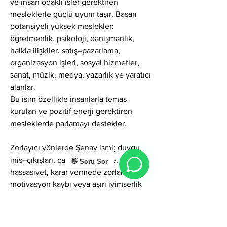
ve insan odaklı işler gerektiren 
mesleklerle güçlü uyum taşır. Başarı 
potansiyeli yüksek meslekler: 
öğretmenlik, psikoloji, danışmanlık, 
halkla ilişkiler, satış–pazarlama, 
organizasyon işleri, sosyal hizmetler, 
sanat, müzik, medya, yazarlık ve yaratıcı 
alanlar.
Bu isim özellikle insanlarla temas 
kurulan ve pozitif enerji gerektiren 
mesleklerde parlamayı destekler.
Zorlayıcı yönlerde Şenay ismi; duygu 
iniş–çıkışları, çabuk etkilenme, aşırı 
👋 Soru Sor
hassasiyet, karar vermede zorlanma, 
motivasyon kaybı veya aşırı iyimserlik 
gibi gölgeler gösterebilir. Ancak 
farkındalıkla yönetildiğinde bu 
özellikler;