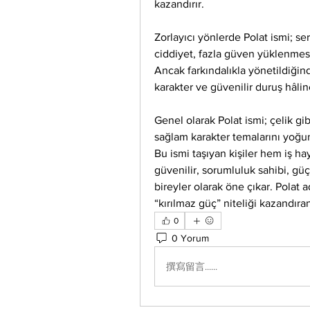
kazandırır.
Zorlayıcı yönlerde Polat ismi; sert
ciddiyet, fazla güven yüklenmesi
Ancak farkındalıkla yönetildiğinde
karakter ve güvenilir duruş hâli
Genel olarak Polat ismi; çelik gib
sağlam karakter temalarını yoğun 
Bu ismi taşıyan kişiler hem iş h
güvenilir, sorumluluk sahibi, güç
bireyler olarak öne çıkar. Polat 
“kırılmaz güç” niteliği kazandıran 
0
0 Yorum
撰寫留言......