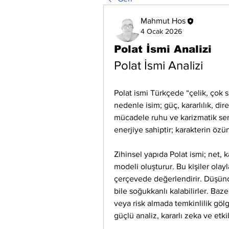
Mahmut Hos
4 Ocak 2026
Polat İsmi Analizi
Polat İsmi Analizi
Polat ismi Türkçede “çelik, çok s
nedenle isim; güç, kararlılık, dire
mücadele ruhu ve karizmatik sertl
enerjiye sahiptir; karakterin öz
Zihinsel yapıda Polat ismi; net, ka
modeli oluşturur. Bu kişiler olayla
çerçevede değerlendirir. Düşünce 
bile soğukkanlı kalabilirler. Bazen
veya risk almada temkinlilik göl
güçlü analiz, kararlı zeka ve etk