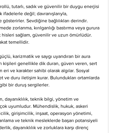
llü, tutarlı, sadık ve güvenilir bir duygu enerjisi 
 ifadelerle değil; davranışlarıyla, 
 gösterirler. Sevdiğine bağlılıkları derindir. 
ede zorlanma, kırılganlığı bastırma veya gurura 
k hisleri sağlam, güvenilir ve uzun ömürlüdür. 
kat temellidir.
güçlü, karizmatik ve saygı uyandıran bir aura 
n kişileri genellikle dik duran, güven veren, sert 
ri ve karakter sahibi olarak algılar. Sosyal 
t ve duru iletişim kurar. Bulundukları ortamlarda 
gibi bir duruş sergilerler.
n, dayanıklılık, teknik bilgi, yönetim ve 
 çok uyumludur. Mühendislik, hukuk, askeri 
cilik, girişimcilik, inşaat, operasyon yönetimi, 
planlama ve teknik mesleklerde başarı potansiyeli 
erlik, dayanıklılık ve zorluklara karşı direnç 