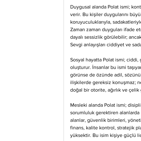
Duygusal alanda Polat ismi; kontro
verir. Bu kişiler duygularını büyük
koruyuculuklarıyla, sadakatleriyle
Zaman zaman duyguları ifade etm
dayalı sessizlik görülebilir; anca
Sevgi anlayışları ciddiyet ve sada
Sosyal hayatta Polat ismi; ciddi, 
oluşturur. İnsanlar bu ismi taşıya
görünse de özünde adil, sözünün e
ilişkilerde gereksiz konuşmaz; ne
doğal bir otorite, ağırlık ve çelik 
Mesleki alanda Polat ismi; disipli
sorumluluk gerektiren alanlarda
alanlar, güvenlik birimleri, yöneti
finans, kalite kontrol, stratejik 
yüksektir. Bu isim kişiye güçlü lid