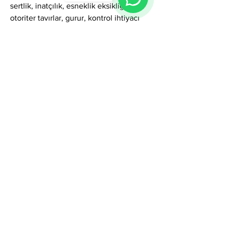
sertlik, inatçılık, esneklik eksikliği, 
otoriter tavırlar, gurur, kontrol ihtiyacı 
veya ilişkilerde mesafe gibi gölgeler 
gösterebilir. Ancak farkındalıkla 
dengelendiğinde bu özellikler; güçlü 
liderlik, sağlam karakter, kriz yönetimi 
kapasitesi ve derin güvenilirlik hâline 
dönüşür.
Genel olarak Yalçın ismi; güç, dik duruş, 
dayanıklılık, kararlılık, karakter 
sağlamlığı ve güven temalarını güçlü 
biçimde taşıyan etkili ve köklü bir addır. 
Bu ismi taşıyan kişiler sosyal hayatta 
saygın bir profil çizer; iş yaşamında 
disiplin ve strateji gerektiren alanlarda 
başarılı olur; ilişkilerde ise sadık, 
koruyucu, güven veren ve tutarlı bir 
partner olarak öne çıkar. Yalçın adı, 