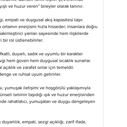
ışlı ve huzur veren” bireyler olarak tanınır.
, empati ve duygusal akış kapasitesi taşır. 
ı ortamın enerjisini hızla hisseder; insanlara doğru 
akinleştirici yanları sayesinde hem ilişkilerde 
bir rol üstlenebilirler.
katli, duyarlı, sadık ve uyumlu bir karakter 
evgi hem güven hem duygusal sıcaklık sunarlar. 
l açıklık ve zarafet onlar için temeldir. 
denge ve ruhsal uyum getirirler.
ı, yumuşak iletişimi ve hoşgörülü yaklaşımıyla 
Günseli isminin taşıdığı ışık ve huzur enerjisinden 
inde rahatlatıcı, yumuşatan ve duygu dengeleyen 
duyarlılık, empati, sezgi açıklığı, zarif ifade, 