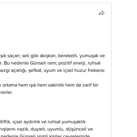
ışık saçan; seli gibi akışkan, bereketli, yumuşak ve 
r. Bu nedenle Günseli ismi; pozitif enerji, ruhsal 
sezgi açıklığı, şefkat, uyum ve içsel huzur frekansı 
rı ortama hem ışık hem sakinlik hem de zarif bir 
rerler.
tiflik, içsel aydınlık ve ruhsal yumuşaklık 
nışlarını nazik, duyarlı, uyumlu, düşünceli ve 
u nedenle Günseli isimli kişiler çevrelerinde 