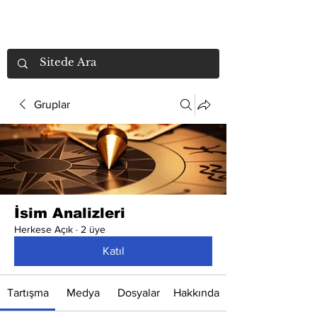
Gruplar
İsim Analizleri
Herkese Açık
·
2 üye
Katıl
Tartışma
Medya
Dosyalar
Hakkında