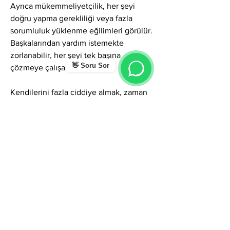
Ayrıca mükemmeliyetçilik, her şeyi 
doğru yapma gerekliliği veya fazla 
sorumluluk yüklenme eğilimleri görülür. 
Başkalarından yardım istemekte 
zorlanabilir, her şeyi tek başına 
👋 Soru Sor
çözmeye çalışabilirler.
Kendilerini fazla ciddiye almak, zaman 
zaman sosyal ortamlarda mesafeli 
görünmelerine neden olabilir. Bu da 
yanlış anlaşılmalara yol açabilir.
Genel Karakter Enerjisi
İlbey ismi kişiye asalet, olgunluk, 
karakter gücü, liderlik, sorumluluk, 
adalet ve güvenilirlik veren güçlü bir 
frekanstır. Bu isimde doğan kişiler hem 
ilişkilerinde hem sosyal çevrede hem de 