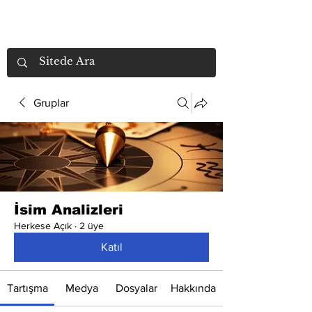
Gruplar
İsim Analizleri
Herkese Açık
·
2 üye
Katıl
Tartışma
Medya
Dosyalar
Hakkında