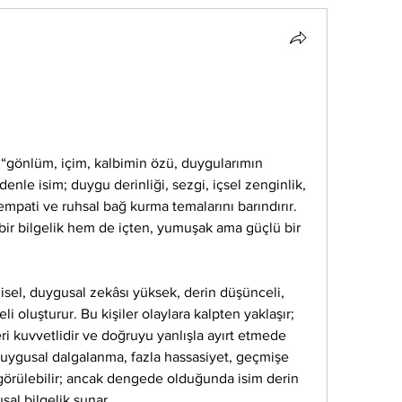
“gönlüm, içim, kalbimin özü, duygularımın 
enle isim; duygu derinliği, sezgi, içsel zenginlik, 
empati ve ruhsal bağ kurma temalarını barındırır. 
ir bilgelik hem de içten, yumuşak ama güçlü bir 
isel, duygusal zekâsı yüksek, derin düşünceli, 
eli oluşturur. Bu kişiler olaylara kalpten yaklaşır; 
eri kuvvetlidir ve doğruyu yanlışla ayırt etmede 
 duygusal dalgalanma, fazla hassasiyet, geçmişe 
 görülebilir; ancak dengede olduğunda isim derin 
sal bilgelik sunar.