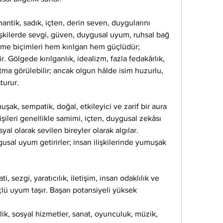
ntik, sadık, içten, derin seven, duygularını 
lişkilerde sevgi, güven, duygusal uyum, ruhsal bağ 
me biçimleri hem kırılgan hem güçlüdür; 
r. Gölgede kırılganlık, idealizm, fazla fedakârlık, 
tma görülebilir; ancak olgun hâlde isim huzurlu, 
turur.
ak, sempatik, doğal, etkileyici ve zarif bir aura 
kişileri genellikle samimi, içten, duygusal zekâsı 
al olarak sevilen bireyler olarak algılar. 
gusal uyum getirirler; insan ilişkilerinde yumuşak 
 sezgi, yaratıcılık, iletişim, insan odaklılık ve 
lü uyum taşır. Başarı potansiyeli yüksek 
ik, sosyal hizmetler, sanat, oyunculuk, müzik, 