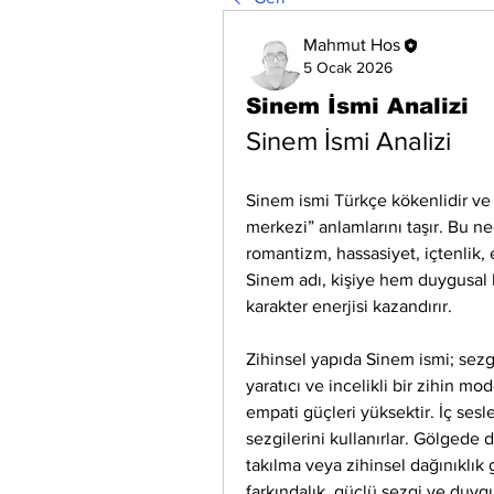
Mahmut Hos
5 Ocak 2026
Sinem İsmi Analizi
Sinem İsmi Analizi
Sinem ismi Türkçe kökenlidir ve 
merkezi” anlamlarını taşır. Bu ned
romantizm, hassasiyet, içtenlik, 
Sinem adı, kişiye hem duygusal b
karakter enerjisi kazandırır.
Zihinsel yapıda Sinem ismi; sezg
yaratıcı ve incelikli bir zihin mod
empati güçleri yüksektir. İç sesl
sezgilerini kullanırlar. Gölgede
takılma veya zihinsel dağınıklık
farkındalık, güçlü sezgi ve duygu