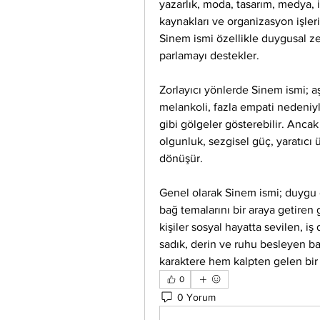
yazarlık, moda, tasarım, medya, il
kaynakları ve organizasyon işleri
Sinem ismi özellikle duygusal zek
parlamayı destekler.
Zorlayıcı yönlerde Sinem ismi; aş
melankoli, fazla empati nedeniyl
gibi gölgeler gösterebilir. Ancak
olgunluk, sezgisel güç, yaratıcı üs
dönüşür.
Genel olarak Sinem ismi; duygu de
bağ temalarını bir araya getiren g
kişiler sosyal hayatta sevilen, iş 
sadık, derin ve ruhu besleyen bağ
karaktere hem kalpten gelen bir g
0
0 Yorum