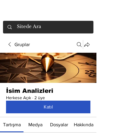
Gruplar
İsim Analizleri
Herkese Açık
·
2 üye
Katıl
Tartışma
Medya
Dosyalar
Hakkında