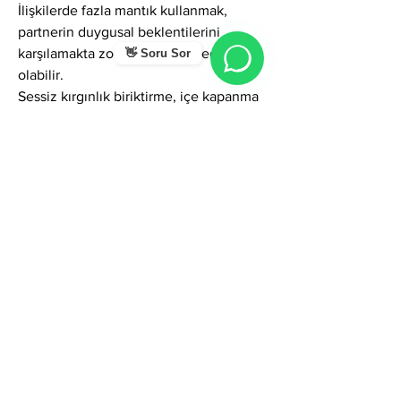
İlişkilerde fazla mantık kullanmak, 
partnerin duygusal beklentilerini 
karşılamakta zorlanmalarına neden 
👋 Soru Sor
olabilir.
Sessiz kırgınlık biriktirme, içe kapanma 
ve gereğinden fazla ciddi görünme 
gölge yanlar arasındadır.
Control ihtiyacı ve planlı yaşam tarzı 
nedeniyle spontane durumlarda 
gerginlik yaşayabilirler.
Genel Karakter Enerjisi
Kasım ismi kişiye adalet, mantık, olgun 
karakter, güç, sabır ve sorumluluk veren 
derin bir frekansa sahiptir.
Bu isimde doğan kişiler çevrelerinde 
güvenilen, sözü ölçülü, düşüncesi 