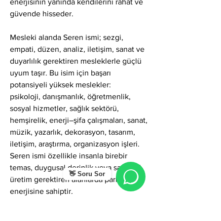
enerjisinin yanında kendilerini rahat ve 
güvende hisseder.
Mesleki alanda Seren ismi; sezgi, 
empati, düzen, analiz, iletişim, sanat ve 
duyarlılık gerektiren mesleklerle güçlü 
uyum taşır. Bu isim için başarı 
potansiyeli yüksek meslekler:
psikoloji, danışmanlık, öğretmenlik, 
sosyal hizmetler, sağlık sektörü, 
hemşirelik, enerji–şifa çalışmaları, sanat, 
müzik, yazarlık, dekorasyon, tasarım, 
iletişim, araştırma, organizasyon işleri.
Seren ismi özellikle insanla birebir 
temas, duygusal derinlik veya sanatsal 
👋 Soru Sor
üretim gerektiren alanlarda parlama 
enerjisine sahiptir.
Zorlayıcı yönlerde Seren ismi; içe 