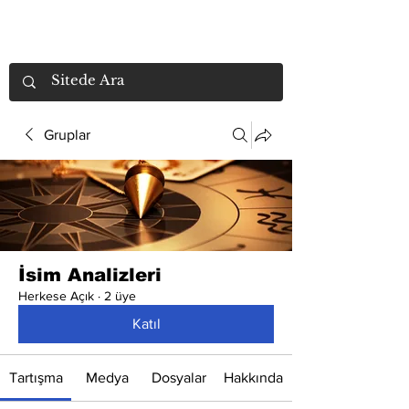
Gruplar
İsim Analizleri
Herkese Açık
·
2 üye
Katıl
Tartışma
Medya
Dosyalar
Hakkında