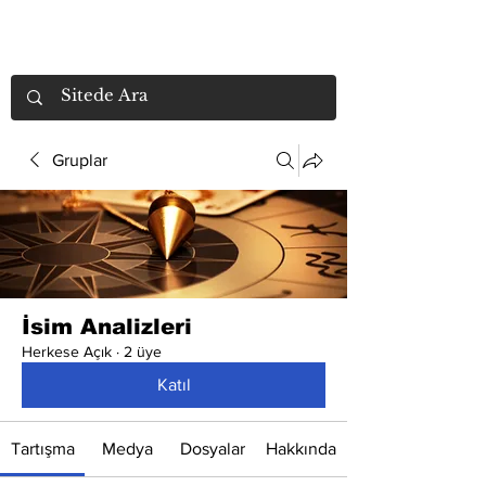
Gruplar
İsim Analizleri
Herkese Açık
·
2 üye
Katıl
Tartışma
Medya
Dosyalar
Hakkında