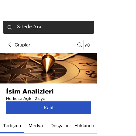
Gruplar
İsim Analizleri
Herkese Açık
·
2 üye
Katıl
Tartışma
Medya
Dosyalar
Hakkında