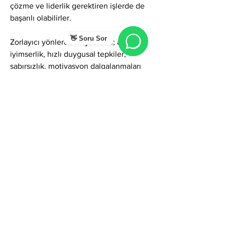
çözme ve liderlik gerektiren işlerde de 
başarılı olabilirler.
👋 Soru Sor
Zorlayıcı yönlerde Müjde ismi; aşırı 
iyimserlik, hızlı duygusal tepkiler, 
sabırsızlık, motivasyon dalgalanmaları 
ve çabuk heves–çabuk soğuma eğilimi 
gibi gölgeler yaratabilir. Bazen duygusal 
enerjileri yoğun olduğu için dikkatlerini 
uzun süre stabil tutmakta zorlanabilirler. 
Ancak bu yönler fark edildiğinde isim 
kişiye hem dayanıklılık hem de içsel 
motivasyon mekanizmasını kontrol 
etme yetisi kazandırır.
Genel olarak Müjde ismi; umut, 
pozitiflik, yeni başlangıç, moral, 
duygusal canlılık, yaratıcılık, akıcı 
iletişim ve güçlü bir sosyal enerji 