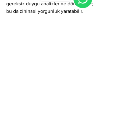
gereksiz duygu analizlerine dönüşebilir; 
bu da zihinsel yorgunluk yaratabilir.
Genel Olarak
Çelen ismi;
zarafet, sezgi, içsel güç, sadakat, estetik 
duyarlılık, karakter sağlamlığı ve 
duygusal derinlik etkileri taşır.
Kişi sınır koymayı öğrendiğinde, 
duygusal hassasiyeti dengelediğinde ve 
kendi değerini daha yüksek sesle ifade 
ettiğinde bu ismin potansiyeli hem 
ilişkilerde hem kariyerde hem sosyal 
yaşamda güçlü bir etki yaratır.
Doğru işlendiğinde Çelen ismi;
sessiz karizması olan, sezgisi güçlü, 