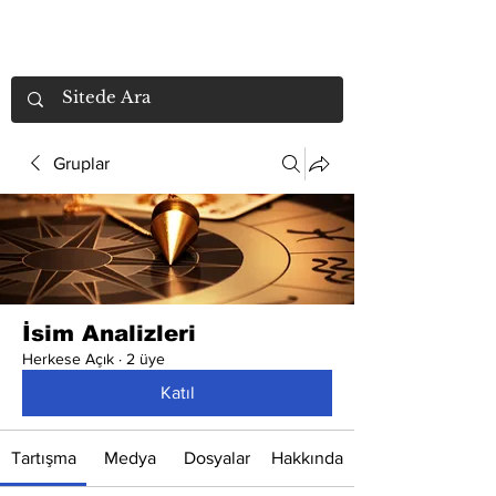
Gruplar
İsim Analizleri
Herkese Açık
·
2 üye
Katıl
Tartışma
Medya
Dosyalar
Hakkında