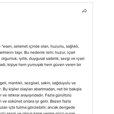
“esen, selamet içinde olan, huzurlu, sağlıklı, 
larını taşır. Bu nedenle isim; huzur, içsel 
olgunluk, iyilik, duygusal sadelik, sezgi ve içsel 
e adı, kişiye hem yumuşak hem güven veren bir 
eli, mantıklı, sezgisel, sakin, sağduyulu ve 
. Bu kişiler olayları abartmadan, net bir bakışla 
 ve istikrar arayışındadır. Fazla gürültülü 
ve sükûnet onlara iyi gelir. Bazen fazla 
guları içte tutma görülebilir; ancak dengede 
üçlü sezgi ve olgun karar verme gücü sunar.