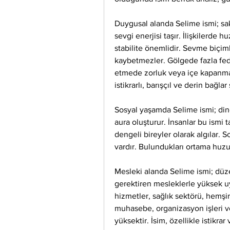
Duygusal alanda Selime ismi; sak
sevgi enerjisi taşır. İlişkilerde 
stabilite önemlidir. Sevme biçiml
kaybetmezler. Gölgede fazla fedak
etmede zorluk veya içe kapanma g
istikrarlı, barışçıl ve derin bağlar
Sosyal yaşamda Selime ismi; ding
aura oluşturur. İnsanlar bu ismi taş
dengeli bireyler olarak algılar. So
vardır. Bulundukları ortama huzu
Mesleki alanda Selime ismi; düzen
gerektiren mesleklerle yüksek uyu
hizmetler, sağlık sektörü, hemşire
muhasebe, organizasyon işleri ve i
yüksektir. İsim, özellikle istikra