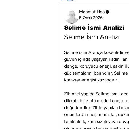
Mahmut Hos
5 Ocak 2026
Selime İsmi Analizi
Selime İsmi Analizi
Selime ismi Arapça kökenlidir ve 
güven içinde yaşayan kadın” anlam
denge, koruyucu enerji, sakinlik, 
güç temalarını barındırır. Selim
karakter enerjisi kazandırır.
Zihinsel yapıda Selime ismi; deng
dikkatli bir zihin modeli oluşturur
değerlendirir. Zihin yapıları huzur
ortamlardan hoşlanmazlar; düzen 
temkinlilik, kararsızlık veya duy
olduğunda isim berrak analiz, g