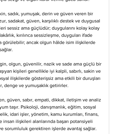
in, sadık, yumuşak, derin ve güven veren bir 
huzur, sadakat, güven, karşılıklı destek ve duygusal 
eri sessiz ama güçlüdür; duygularını kolay kolay 
ârlık, kırılınca sessizleşme, duyguları ifade 
örülebilir; ancak olgun hâlde isim ilişkilerde 
 sağlar.
in, olgun, güvenilir, nazik ve sade ama güçlü bir 
ıyan kişileri genellikle iyi kalpli, sabırlı, sakin ve 
syal ilişkilerde gösterişsiz ama etkili bir duruşları 
r, denge ve yumuşaklık getirirler.
, güven, sabır, empati, dikkat, iletişim ve analiz 
m taşır. Psikoloji, danışmanlık, eğitim, sosyal 
lik, idari işler, yönetim, kamu kurumları, finans, 
nsan ilişkileri alanlarında başarı potansiyeli 
r ve sorumluluk gerektiren işlerde avantaj sağlar.