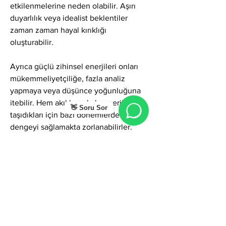
etkilenmelerine neden olabilir. Aşırı 
duyarlılık veya idealist beklentiler 
zaman zaman hayal kırıklığı 
oluşturabilir.
Ayrıca güçlü zihinsel enerjileri onları 
mükemmeliyetçiliğe, fazla analiz 
yapmaya veya düşünce yoğunluğuna 
itebilir. Hem akıl hem kalp enerjisini 
👋 Soru Sor
taşıdıkları için bazı dönemlerde içsel 
dengeyi sağlamakta zorlanabilirler.
Kırıldıklarında duygusal olarak içlerine 
çekilebilir veya sessiz bir uzaklaşma 
yaşayabilirler. İnsanların yanlış 
enerjilerinden kolay etkilenmeleri de 
ruhsal yorgunluk yaratabilir.
Genel Karakter Enerjisi