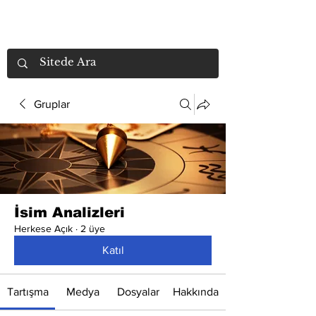
Gruplar
İsim Analizleri
Herkese Açık
·
2 üye
Katıl
Tartışma
Medya
Dosyalar
Hakkında