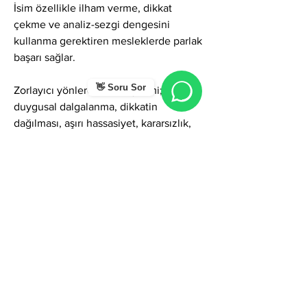
İsim özellikle ilham verme, dikkat 
çekme ve analiz-sezgi dengesini 
kullanma gerektiren mesleklerde parlak 
başarı sağlar.
👋 Soru Sor
Zorlayıcı yönlerde Yıldıray ismi; 
duygusal dalgalanma, dikkatin 
dağılması, aşırı hassasiyet, kararsızlık, 
ego iniş çıkışları veya beklentileri 
karşılanmayınca hayal kırıklığı yaşama 
gibi gölgeler gösterebilir. Ancak 
farkındalıkla yönetildiğinde bu 
özellikler; empati gücü, sezgisel 
bilgelik, yaratıcı liderlik ve parlak bir 
başarı potansiyeline dönüşür.
Genel olarak Yıldıray ismi; ışık, karizma, 
sezgi, yaratıcılık, ilham, duygusal 
derinlik ve başarı potansiyeli temalarını 