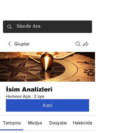
Gruplar
İsim Analizleri
Herkese Açık
·
2 üye
Katıl
Tartışma
Medya
Dosyalar
Hakkında