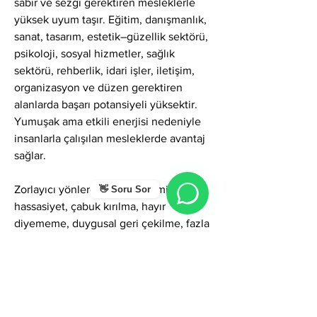
sabır ve sezgi gerektiren mesleklerle 
yüksek uyum taşır. Eğitim, danışmanlık, 
sanat, tasarım, estetik–güzellik sektörü, 
psikoloji, sosyal hizmetler, sağlık 
sektörü, rehberlik, idari işler, iletişim, 
organizasyon ve düzen gerektiren 
alanlarda başarı potansiyeli yüksektir. 
Yumuşak ama etkili enerjisi nedeniyle 
insanlarla çalışılan mesleklerde avantaj 
sağlar.
Zorlayıcı yönlerde Sebahat ismi; aşırı 
👋 Soru Sor
hassasiyet, çabuk kırılma, hayır 
diyememe, duygusal geri çekilme, fazla 
fedakârlık, eleştiriye duyarlılık ve zaman 
zaman kararsızlık gibi gölgeler 
gösterebilir. Ancak farkındalıkla 
yönetildiğinde bu yönler; bilgelik, derin 
sezgi, zarif liderlik, güçlü empati ve 