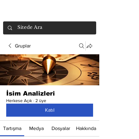
Gruplar
İsim Analizleri
Herkese Açık
·
2 üye
Katıl
Tartışma
Medya
Dosyalar
Hakkında