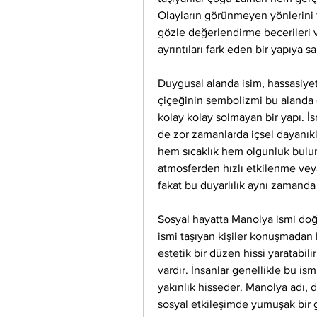
Olayların görünmeyen yönlerini f
gözle değerlendirme becerileri var
ayrıntıları fark eden bir yapıya sa
Duygusal alanda isim, hassasiyet
çiçeğinin sembolizmi bu alanda ç
kolay kolay solmayan bir yapı. İ
de zor zamanlarda içsel dayanıklı
hem sıcaklık hem olgunluk bulun
atmosferden hızlı etkilenme vey
fakat bu duyarlılık aynı zamanda
Sosyal hayatta Manolya ismi doğal 
ismi taşıyan kişiler konuşmadan 
estetik bir düzen hissi yaratabilir
vardır. İnsanlar genellikle bu ismi
yakınlık hisseder. Manolya adı, d
sosyal etkileşimde yumuşak bir g