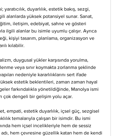
yaratıcılık, duyarlılık, estetik bakış, sezgi, 
ilgili alanlarda yüksek potansiyel sunar. Sanat, 
ğitim, iletişim, edebiyat, sahne ve gösteri 
a ilgili alanlar bu isimle uyumlu çalışır. Ayrıca 
ği, kişiyi tasarım, planlama, organizasyon ve 
ı kılabilir.
ealizm, duygusal yükler karşısında yorulma, 
ilenme veya sınır koymakta zorlanma şeklinde 
apıları nedeniyle kararlılıklarını sert ifade 
yüksek estetik beklentileri, zaman zaman hayal 
lgeler farkındalıkla yönetildiğinde, Manolya ismi 
en çok dengeli bir gelişim yolu açar.
, empati, estetik duyarlılık, içsel güç, sezgisel 
klılık temalarıyla çalışan bir isimdir. Bu ismi 
anında hem içsel incelikleriyle hem de sessiz 
 adı, hem çevresine güzellik katan hem de kendi 