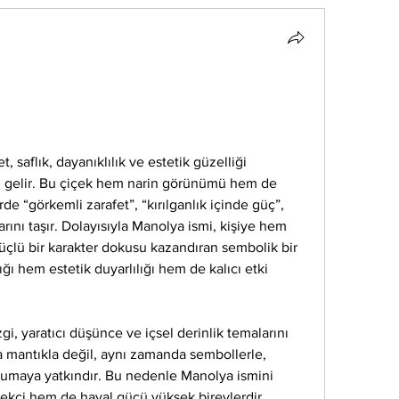
 saflık, dayanıklılık ve estetik güzelliği 
gelir. Bu çiçek hem narin görünümü hem de 
de “görkemli zarafet”, “kırılganlık içinde güç”, 
rını taşır. Dolayısıyla Manolya ismi, kişiye hem 
çlü bir karakter dokusu kazandıran sembolik bir 
ğı hem estetik duyarlılığı hem de kalıcı etki 
i, yaratıcı düşünce ve içsel derinlik temalarını 
a mantıkla değil, aynı zamanda sembollerle, 
kumaya yatkındır. Bu nedenle Manolya ismini 
kçi hem de hayal gücü yüksek bireylerdir. 