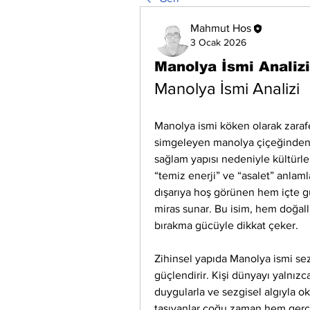
Mahmut Hos
3 Ocak 2026
Manolya İsmi Analizi
Manolya İsmi Analizi
Manolya ismi köken olarak zarafet,
simgeleyen manolya çiçeğinden 
sağlam yapısı nedeniyle kültürler
“temiz enerji” ve “asalet” anlamla
dışarıya hoş görünen hem içte gü
miras sunar. Bu isim, hem doğallı
bırakma gücüyle dikkat çeker.
Zihinsel yapıda Manolya ismi sezg
güçlendirir. Kişi dünyayı yalnızc
duygularla ve sezgisel algıyla o
taşıyanlar çoğu zaman hem gerçe