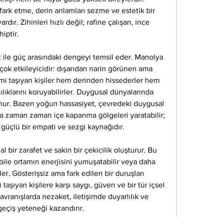
ark etme, derin anlamları sezme ve estetik bir 
dır. Zihinleri hızlı değil; rafine çalışan, ince 
hiptir.
 ile güç arasındaki dengeyi temsil eder. Manolya 
ok etkileyicidir: dışarıdan narin görünen ama 
smi taşıyan kişiler hem derinden hissederler hem 
lıklarını koruyabilirler. Duygusal dünyalarında 
ur. Bazen yoğun hassasiyet, çevredeki duygusal 
a zaman zaman içe kapanma gölgeleri yaratabilir; 
 güçlü bir empati ve sezgi kaynağıdır.
bir zarafet ve sakin bir çekicilik oluşturur. Bu 
bile ortamın enerjisini yumuşatabilir veya daha 
ler. Gösterişsiz ama fark edilen bir duruşları 
 taşıyan kişilere karşı saygı, güven ve bir tür içsel 
avranışlarda nezaket, iletişimde duyarlılık ve 
eçiş yeteneği kazandırır.