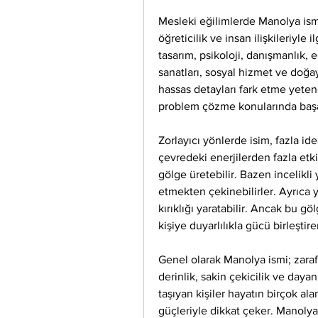
Mesleki eğilimlerde Manolya ismi; 
öğreticilik ve insan ilişkileriyle 
tasarım, psikoloji, danışmanlık, e
sanatları, sosyal hizmet ve doğayl
hassas detayları fark etme yetene
problem çözme konularında başarıl
Zorlayıcı yönlerde isim, fazla id
çevredeki enerjilerden fazla etk
gölge üretebilir. Bazen incelikli y
etmekten çekinebilirler. Ayrıca 
kırıklığı yaratabilir. Ancak bu gö
kişiye duyarlılıkla gücü birleştir
Genel olarak Manolya ismi; zarafet
derinlik, sakin çekicilik ve dayanı
taşıyan kişiler hayatın birçok al
güçleriyle dikkat çeker. Manolya