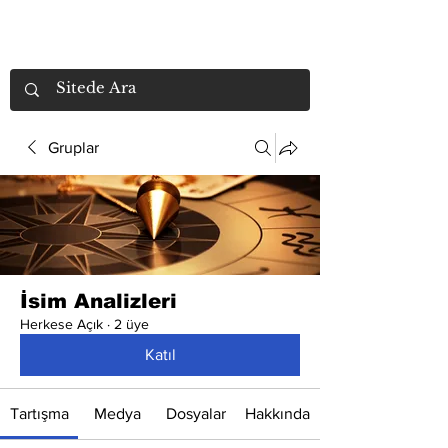
Gruplar
İsim Analizleri
Herkese Açık
·
2 üye
Katıl
Tartışma
Medya
Dosyalar
Hakkında