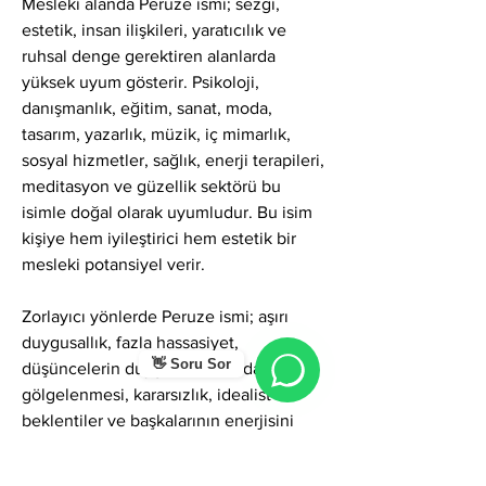
Mesleki alanda Peruze ismi; sezgi, 
estetik, insan ilişkileri, yaratıcılık ve 
ruhsal denge gerektiren alanlarda 
yüksek uyum gösterir. Psikoloji, 
danışmanlık, eğitim, sanat, moda, 
tasarım, yazarlık, müzik, iç mimarlık, 
sosyal hizmetler, sağlık, enerji terapileri, 
meditasyon ve güzellik sektörü bu 
isimle doğal olarak uyumludur. Bu isim 
kişiye hem iyileştirici hem estetik bir 
mesleki potansiyel verir.
Zorlayıcı yönlerde Peruze ismi; aşırı 
duygusallık, fazla hassasiyet, 
👋 Soru Sor
düşüncelerin duygular tarafından 
gölgelenmesi, kararsızlık, idealist 
beklentiler ve başkalarının enerjisini 
fazlaca içe almak gibi zorluklar 
gösterebilir. Ancak farkındalıkla 