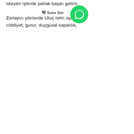
isteyen işlerde parlak başarı getirir.
👋 Soru Sor
Zorlayıcı yönlerde Uluç ismi; aşırı 
ciddiyet, gurur, duygusal kapalılık, 
eleştiriyi zor kabul etme, yüksek 
standartlar, fazla temkinlilik veya zaman 
zaman baskın tavırlar gösterebilir. 
Ancak farkındalıkla yönetildiğinde bu 
özellikler; olgun liderlik, güçlü karakter, 
adaletli kararlar ve saygın başarıya 
dönüşür.
Genel olarak Uluç ismi; bilgelik, güç, 
olgunluk, saygınlık, liderlik ve derin 
içsel denge temalarını taşıyan çok 
değerli ve güçlü bir isimdir. Bu ismi 
taşıyan kişiler sosyal yaşamda güven 
veren bir duruş sergiler, iş yaşamında 
disiplin ve düzen gerektiren görevlerde 