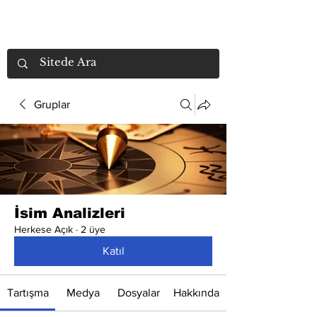
Gruplar
İsim Analizleri
Herkese Açık
·
2 üye
Katıl
Tartışma
Medya
Dosyalar
Hakkında