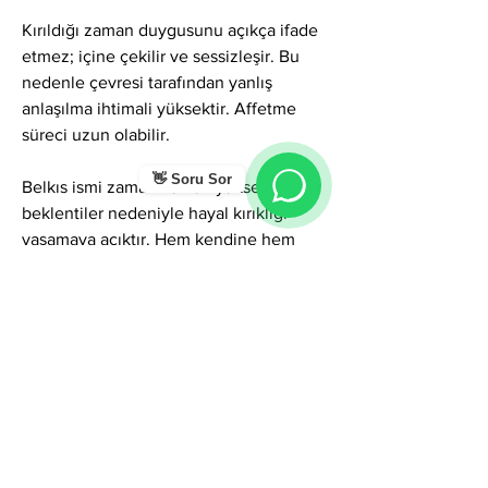
Kırıldığı zaman duygusunu açıkça ifade 
etmez; içine çekilir ve sessizleşir. Bu 
nedenle çevresi tarafından yanlış 
anlaşılma ihtimali yüksektir. Affetme 
süreci uzun olabilir.
👋 Soru Sor
Belkıs ismi zaman zaman yüksek 
beklentiler nedeniyle hayal kırıklığı 
yaşamaya açıktır. Hem kendine hem 
çevresine koyduğu standartlar 
yüksektir.
Genel Olarak
Belkıs ismi; bilgelik, sezgi, özgün güç, 
karizma ve içsel derinlik etkileri taşır. 
Kişi duygusal esnekliği ve iletişim 
açıklığını geliştirdiğinde, bu isim hem 