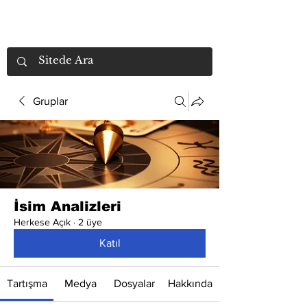
Gruplar
İsim Analizleri
Herkese Açık
·
2 üye
Katıl
Tartışma
Medya
Dosyalar
Hakkında