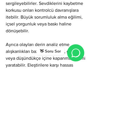
sergileyebilirler. Sevdiklerini kaybetme 
korkusu onları kontrolcü davranışlara 
itebilir. Büyük sorumluluk alma eğilimi, 
içsel yorgunluk veya baskı haline 
dönüşebilir.
Ayrıca olayları derin analiz etme 
alışkanlıkları bazen kararsızlık, gecikme 
👋 Soru Sor
veya düşündükçe içine kapanma eğilimi 
yaratabilir. Eleştirilere karşı hassas 
olabilirler; dış baskı onları sessiz bir 
kırılganlığa götürebilir.
Bazı dönemlerde duygu ve mantık 
arasında sıkışma yaşanabilir.
Genel Karakter Enerjisi
İshak ismi kişiye bilgelik, güvenilirlik, 