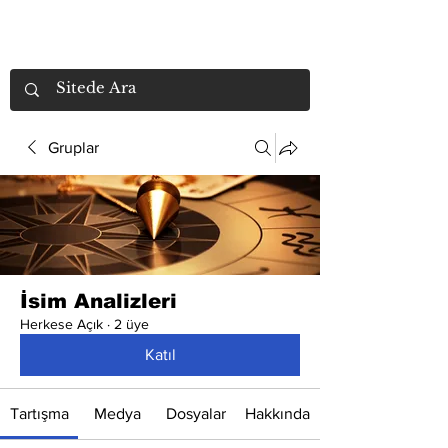
Gruplar
İsim Analizleri
Herkese Açık
·
2 üye
Katıl
Tartışma
Medya
Dosyalar
Hakkında