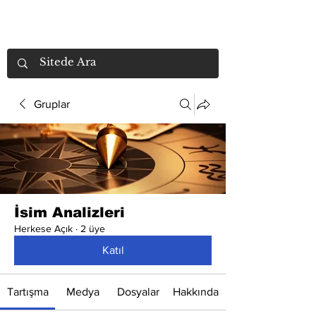
Gruplar
İsim Analizleri
Herkese Açık
·
2 üye
Katıl
Tartışma
Medya
Dosyalar
Hakkında