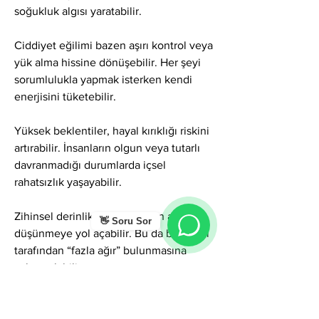
soğukluk algısı yaratabilir.
Ciddiyet eğilimi bazen aşırı kontrol veya 
yük alma hissine dönüşebilir. Her şeyi 
sorumlulukla yapmak isterken kendi 
enerjisini tüketebilir.
Yüksek beklentiler, hayal kırıklığı riskini 
artırabilir. İnsanların olgun veya tutarlı 
davranmadığı durumlarda içsel 
rahatsızlık yaşayabilir.
Zihinsel derinlik zaman zaman aşırı 
👋 Soru Sor
düşünmeye yol açabilir. Bu da başkaları 
tarafından “fazla ağır” bulunmasına 
sebep olabilir.
Kararlılık bazen inatçılığa dönüşebilir. 
Fikrini değiştirmek kolay olmayabilir.