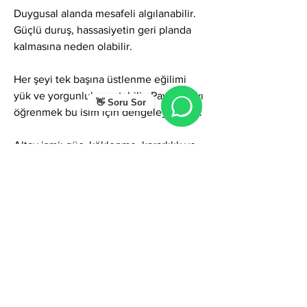
Duygusal alanda mesafeli algılanabilir. 
Güçlü duruş, hassasiyetin geri planda 
kalmasına neden olabilir.
Her şeyi tek başına üstlenme eğilimi 
yük ve yorgunluk yaratabilir. Paylaşmayı 
👋 Soru Sor
öğrenmek bu isim için dengeleyici olur.
Altay ismi; güç, köklenme, kararlılık ve 
sessiz liderlik taşır. Doğru 
kullanıldığında güven veren, istikrar 
sağlayan ve uzun vadeli başarı getiren 
bir enerji sunar. Esneklik, empati ve 
duygu paylaşımı geliştirildiğinde Altay 
ismi çok daha dengeli ve etkili bir 
potansiyele ulaşır.
0
0
1