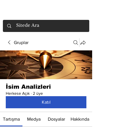
Gruplar
İsim Analizleri
Herkese Açık
·
2 üye
Katıl
Tartışma
Medya
Dosyalar
Hakkında