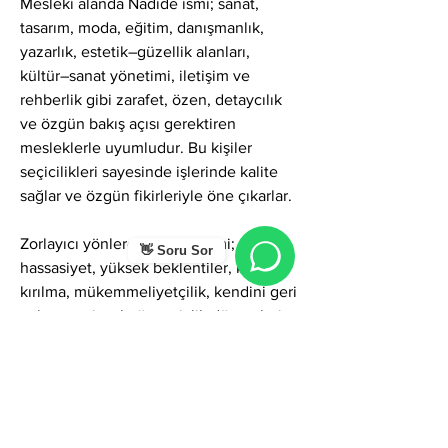
Mesleki alanda Nadide ismi; sanat, 
tasarım, moda, eğitim, danışmanlık, 
yazarlık, estetik–güzellik alanları, 
kültür–sanat yönetimi, iletişim ve 
rehberlik gibi zarafet, özen, detaycılık 
ve özgün bakış açısı gerektiren 
mesleklerle uyumludur. Bu kişiler 
seçicilikleri sayesinde işlerinde kalite 
sağlar ve özgün fikirleriyle öne çıkarlar.
Zorlayıcı yönlerde Nadide ismi; aşırı 
👋 Soru Sor
hassasiyet, yüksek beklentiler, kolay 
kırılma, mükemmeliyetçilik, kendini geri 
çekme ve içsel güvensizlik dönemleri 
doğurabilir. Değerli olma teması zaman 
zaman başkalarının onayını arama 
ihtiyacı yaratabilir. Ancak farkındalıkla 
yönetildiğinde bu özellikler güçlü bir 
incelik, derin bir sezgi ve etkileyici bir 