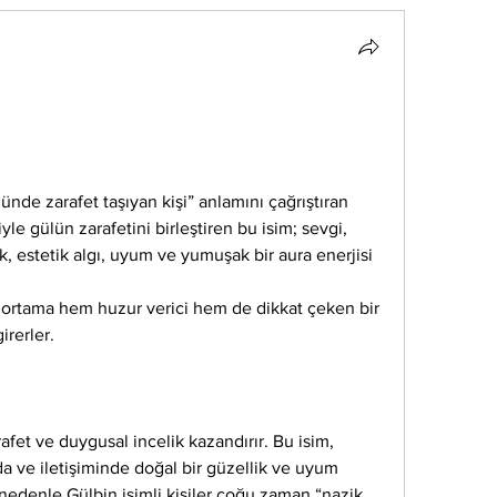
ünde zarafet taşıyan kişi” anlamını çağrıştıran 
yle gülün zarafetini birleştiren bu isim; sevgi, 
ik, estetik algı, uyum ve yumuşak bir aura enerjisi 
rı ortama hem huzur verici hem de dikkat çeken bir 
irerler.
rafet ve duygusal incelik kazandırır. Bu isim, 
a ve iletişiminde doğal bir güzellik ve uyum 
nedenle Gülbin isimli kişiler çoğu zaman “nazik, 