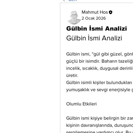
Mahmut Hos
2 Ocak 2026
Gülbin İsmi Analizi
Gülbin İsmi Analizi
Gülbin ismi, “gül gibi güzel, gönl
güçlü bir isimdir. Baharın tazeliği
incelik, sıcaklık, duygusal derinl
üretir.
Gülbin isimli kişiler bulundukla
yumuşaklık ve sevgi enerjisiyle g
Olumlu Etkileri
Gülbin ismi kişiye belirgin bir za
kişinin davranışlarında, duruşund
sergilemesine yardımcı olur. Bu 