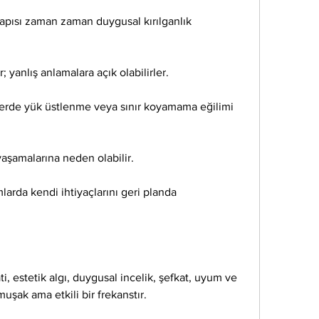
apısı zaman zaman duygusal kırılganlık 
er; yanlış anlamalara açık olabilirler.
ilerde yük üstlenme veya sınır koyamama eğilimi 
 yaşamalarına neden olabilir.
arda kendi ihtiyaçlarını geri planda 
i, estetik algı, duygusal incelik, şefkat, uyum ve 
muşak ama etkili bir frekanstır.