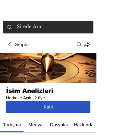
Gruplar
İsim Analizleri
Herkese Açık
·
2 üye
Katıl
Tartışma
Medya
Dosyalar
Hakkında