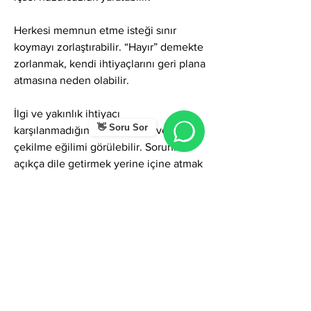
Herkesi memnun etme isteği sınır 
koymayı zorlaştırabilir. “Hayır” demekte 
zorlanmak, kendi ihtiyaçlarını geri plana 
atmasına neden olabilir.
İlgi ve yakınlık ihtiyacı 
👋 Soru Sor
karşılanmadığında küskünlük veya geri 
çekilme eğilimi görülebilir. Sorunları 
açıkça dile getirmek yerine içine atmak 
ilişkilerde kopukluk yaratabilir.
Ayşen ismi; canlılık, şefkat, sosyal uyum 
ve duygusal sıcaklık taşır. Doğru 
kullanıldığında bulunduğu ortama neşe 
ve hareket getirir. Duygularını net ifade 
etmek ve sınırlarını korumak, Ayşen 
isminin enerjisini çok daha dengeli ve 