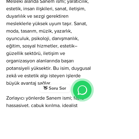
Mesleki alanda Sanem ismi; yaratıcılık, 
estetik, insan ilişkileri, sanat, iletişim, 
duyarlılık ve sezgi gerektiren 
mesleklerle yüksek uyum taşır. Sanat, 
moda, tasarım, müzik, yazarlık, 
oyunculuk, psikoloji, danışmanlık, 
eğitim, sosyal hizmetler, estetik–
güzellik sektörü, iletişim ve 
organizasyon alanlarında başarı 
potansiyeli yüksektir. Bu isim, duygusal 
zekâ ve estetik algı isteyen işlerde 
büyük avantaj sağlar.
👋 Soru Sor
Zorlayıcı yönlerde Sanem ismi; fazla 
hassasiyet, çabuk kırılma, idealist 
beklentiler, duygusal dalgalanmalar, içe 
kapanma veya kendini geri plana atma 
gibi gölgeler gösterebilir. Ancak 
farkındalıkla yönetildiğinde bu yönler; 