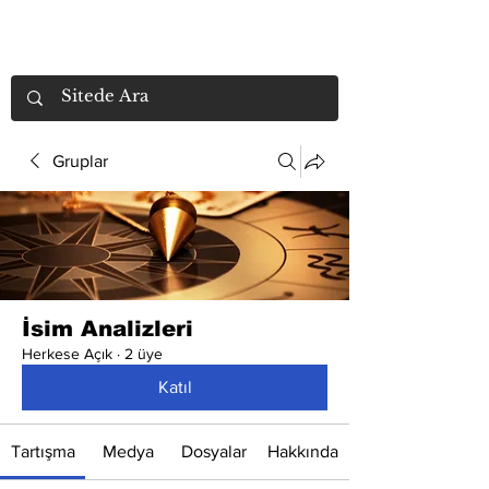
Gruplar
İsim Analizleri
Herkese Açık
·
2 üye
Katıl
Tartışma
Medya
Dosyalar
Hakkında