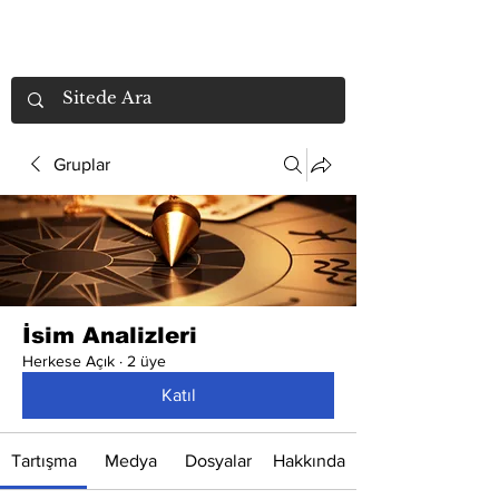
Gruplar
İsim Analizleri
Herkese Açık
·
2 üye
Katıl
Tartışma
Medya
Dosyalar
Hakkında