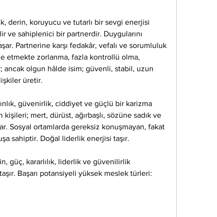
 derin, koruyucu ve tutarlı bir sevgi enerjisi 
ilir ve sahiplenici bir partnerdir. Duygularını 
şar. Partnerine karşı fedakâr, vefalı ve sorumluluk 
de etmekte zorlanma, fazla kontrollü olma, 
r; ancak olgun hâlde isim; güvenli, stabil, uzun 
şkiler üretir.
lık, güvenirlik, ciddiyet ve güçlü bir karizma 
 kişileri; mert, dürüst, ağırbaşlı, sözüne sadık ve 
lar. Sosyal ortamlarda gereksiz konuşmayan, fakat 
a sahiptir. Doğal liderlik enerjisi taşır.
, güç, kararlılık, liderlik ve güvenilirlik 
aşır. Başarı potansiyeli yüksek meslek türleri: