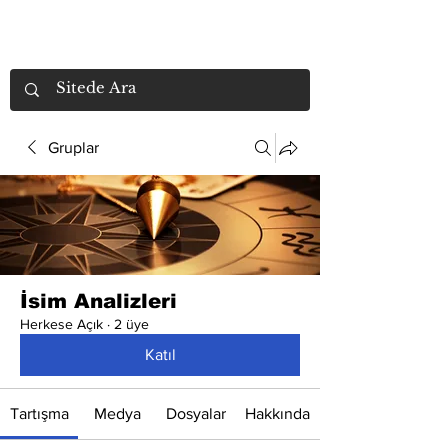
Gruplar
İsim Analizleri
Herkese Açık
·
2 üye
Katıl
Tartışma
Medya
Dosyalar
Hakkında