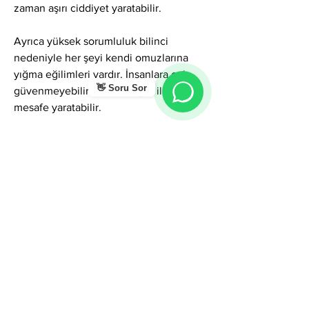
zaman aşırı ciddiyet yaratabilir.
Ayrıca yüksek sorumluluk bilinci 
nedeniyle her şeyi kendi omuzlarına 
yığma eğilimleri vardır. İnsanlara çok 
👋 Soru Sor
güvenmeyebilir; bu da sosyal ilişkilerde 
mesafe yaratabilir.
Duygusal olarak yoğun oldukları 
dönemlerde öfke, sabırsızlık veya ani 
tepkiler ortaya çıkabilir. “Güçlü olmak 
zorundayım” inancı zaman zaman içsel 
baskı üretir.
Genel Karakter Enerjisi
İlyas ismi kişiye ruh gücü, sezgi, 
karizma, dayanıklılık, adillik, sadakat ve 
derin karakter kazandıran güçlü bir 