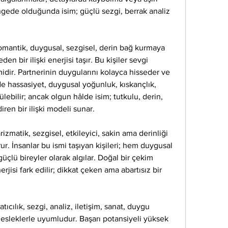
ngede olduğunda isim; güçlü sezgi, berrak analiz 
omantik, duygusal, sezgisel, derin bağ kurmaya 
en bir ilişki enerjisi taşır. Bu kişiler sevgi 
dir. Partnerinin duygularını kolayca hisseder ve 
de hassasiyet, duygusal yoğunluk, kıskançlık, 
ülebilir; ancak olgun hâlde isim; tutkulu, derin, 
iren bir ilişki modeli sunar.
zmatik, sezgisel, etkileyici, sakin ama derinliği 
ur. İnsanlar bu ismi taşıyan kişileri; hem duygusal 
çlü bireyler olarak algılar. Doğal bir çekim 
erjisi fark edilir; dikkat çeken ama abartısız bir 
ıcılık, sezgi, analiz, iletişim, sanat, duygu 
mesleklerle uyumludur. Başarı potansiyeli yüksek 